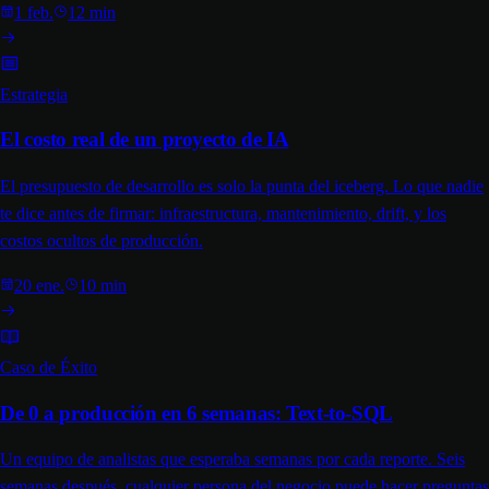
1 feb.
12 min
Estrategia
El costo real de un proyecto de IA
El presupuesto de desarrollo es solo la punta del iceberg. Lo que nadie
te dice antes de firmar: infraestructura, mantenimiento, drift, y los
costos ocultos de producción.
20 ene.
10 min
Caso de Éxito
De 0 a producción en 6 semanas: Text-to-SQL
Un equipo de analistas que esperaba semanas por cada reporte. Seis
semanas después, cualquier persona del negocio puede hacer preguntas